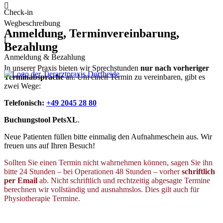

Check-in
Wegbeschreibung
Anmeldung, Terminvereinbarung,
l
Bezahlung
Anmeldung & Bezahlung
In unserer Praxis bieten wir Sprechstunden
nur nach vorheriger
Terminabsprache
an. Um einen Termin zu vereinbaren, gibt es
zwei Wege:
Telefonisch:
+49 2045 28 80
Buchungstool PetsXL
.
Neue Patienten füllen bitte einmalig den Aufnahmeschein aus. Wir
freuen uns auf Ihren Besuch!
Sollten Sie einen Termin nicht wahrnehmen können, sagen Sie ihn
bitte 24 Stunden – bei Operationen 48 Stunden – vorher
schriftlich
per Email
ab. Nicht schriftlich und rechtzeitig abgesagte Termine
berechnen wir vollständig und ausnahmslos. Dies gilt auch für
Physiotherapie Termine.